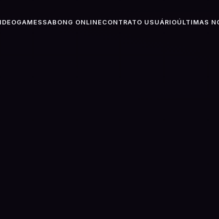
IDEOGAMES
SABONG ONLINE
CONTRATO USUÁRIO
ÚLTIMAS N