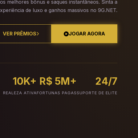
os melhores bônus e saques instantâneos. Sinta a
experiência de luxo e ganhos massivos no 9G.NET.
VER PRÊMIOS
JOGAR AGORA
10K+
R$ 5M+
24/7
REALEZA ATIVA
FORTUNAS PAGAS
SUPORTE DE ELITE