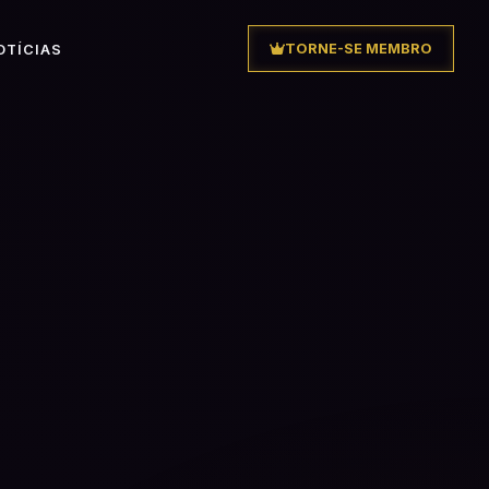
TORNE-SE MEMBRO
OTÍCIAS