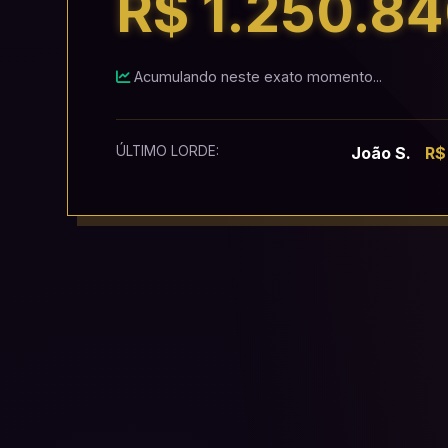
R$ 1.250.8
Acumulando neste exato momento...
ÚLTIMO LORDE:
João S.
R$