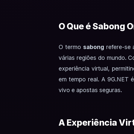
O Que é Sabong O
O termo
sabong
refere-se 
várias regiões do mundo. C
experiência virtual, permit
em tempo real. A 9G.NET é
vivo e apostas seguras.
A Experiência Vi