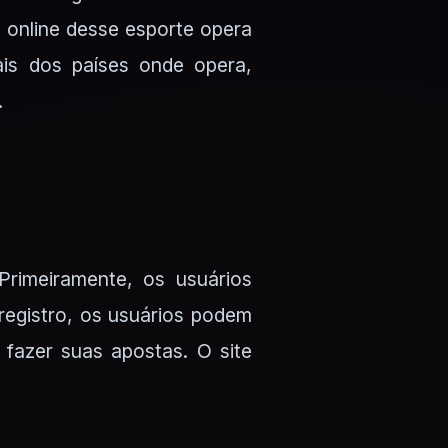
 online desse esporte opera
is dos países onde opera,
.
Primeiramente, os usuários
registro, os usuários podem
 fazer suas apostas. O site