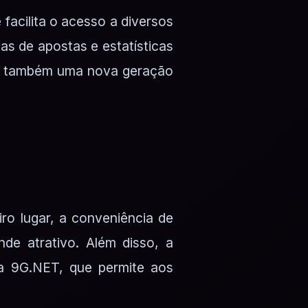
facilita o acesso a diversos
s de apostas e estatísticas
mas também uma nova geração
ro lugar, a conveniência de
de atrativo. Além disso, a
ela 9G.NET, que permite aos