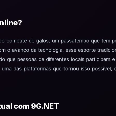
nline?
ao combate de galos, um passatempo que tem pro
om o avanço da tecnologia, esse esporte tradicio
indo que pessoas de diferentes locais participem
 uma das plataformas que tornou isso possível, 
rtual com 9G.NET