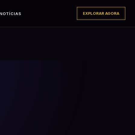
EXPLORAR AGORA
NOTÍCIAS