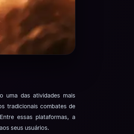
 uma das atividades mais
os tradicionais combates de
Entre essas plataformas, a
aos seus usuários.