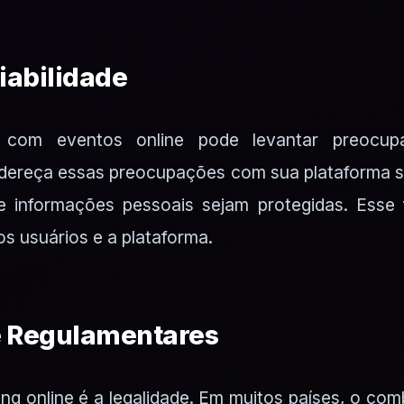
iabilidade
e com eventos online pode levantar preocu
ndereça essas preocupações com sua plataforma s
 e informações pessoais sejam protegidas. Esse
os usuários e a plataforma.
e Regulamentares
g online é a legalidade. Em muitos países, o com