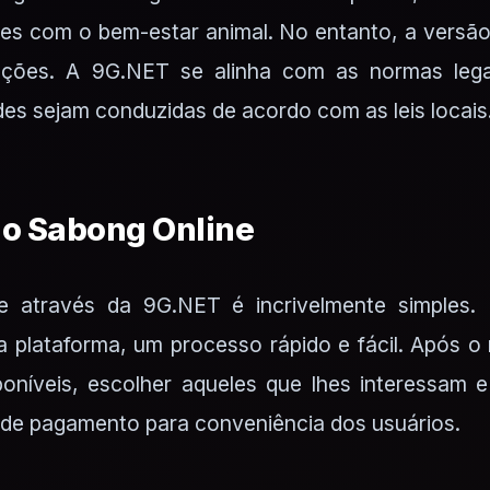
ões com o bem-estar animal. No entanto, a versão
tações. A 9G.NET se alinha com as normas lega
des sejam conduzidas de acordo com as leis locais
do Sabong Online
ne através da 9G.NET é incrivelmente simples. 
 plataforma, um processo rápido e fácil. Após o 
oníveis, escolher aqueles que lhes interessam e
 de pagamento para conveniência dos usuários.