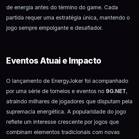
de energia antes do término do game. Cada
partida requer uma estratégia única, mantendo o
jogo sempre empolgante e desafiador.
Eventos Atuai e Impacto
O lançamento de EnergyJoker foi acompanhado
por uma série de torneios e eventos no
9G.NET
,
atraindo milhares de jogadores que disputam pela
supremacia energética. A popularidade do jogo
reflete um interesse crescente por jogos que
combinam elementos tradicionais com novas