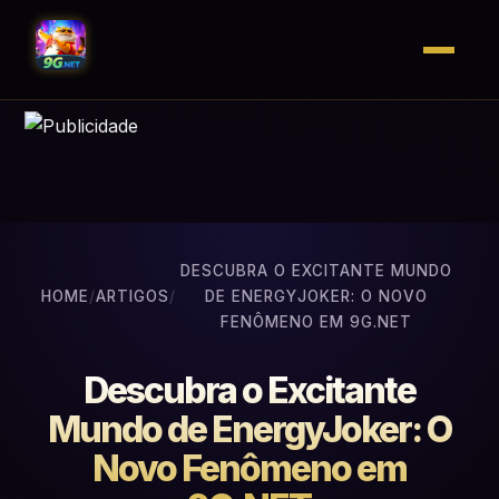
DESCUBRA O EXCITANTE MUNDO
HOME
/
ARTIGOS
/
DE ENERGYJOKER: O NOVO
FENÔMENO EM 9G.NET
Descubra o Excitante
Mundo de EnergyJoker: O
Novo Fenômeno em