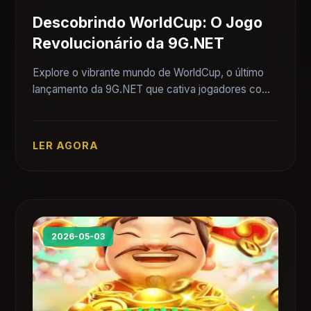
Descobrindo WorldCup: O Jogo
Revolucionário da 9G.NET
Explore o vibrante mundo de WorldCup, o último
lançamento da 9G.NET que cativa jogadores com
sua jogabilidade inovadora e regras intrigantes.
LER AGORA
2026-05-03