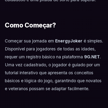
Como Começar?
Começar sua jornada em
EnergyJoker
é simples.
Disponível para jogadores de todas as idades,
requer um registro básico na plataforma
9G.NET
.
Uma vez cadastrado, o jogador é guiado por um
tutorial interativo que apresenta os conceitos
básicos e lógica do jogo, garantindo que novatos
e veteranos possam se adaptar facilmente.