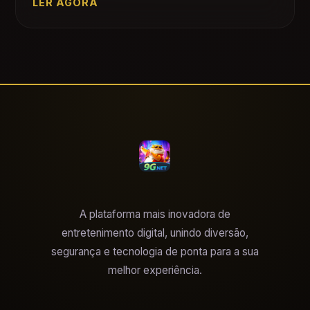
LER AGORA
A plataforma mais inovadora de
entretenimento digital, unindo diversão,
segurança e tecnologia de ponta para a sua
melhor experiência.