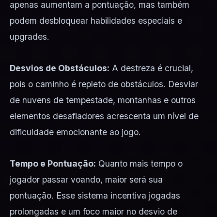
apenas aumentam a pontuação, mas também
podem desbloquear habilidades especiais e
upgrades.
Desvios de Obstáculos:
A destreza é crucial,
pois o caminho é repleto de obstáculos. Desviar
de nuvens de tempestade, montanhas e outros
elementos desafiadores acrescenta um nível de
dificuldade emocionante ao jogo.
Tempo e Pontuação:
Quanto mais tempo o
jogador passar voando, maior será sua
pontuação. Esse sistema incentiva jogadas
prolongadas e um foco maior no desvio de