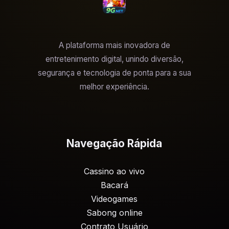
A plataforma mais inovadora de
entretenimento digital, unindo diversão,
segurança e tecnologia de ponta para a sua
melhor experiência.
Navegação Rápida
Cassino ao vivo
Bacará
Videogames
Sabong online
Contrato Usuário