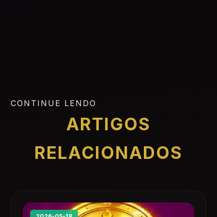
CONTINUE LENDO
ARTIGOS
RELACIONADOS
2026-05-18