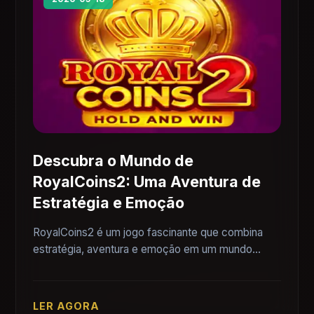
Descubra o Mundo de
RoyalCoins2: Uma Aventura de
Estratégia e Emoção
RoyalCoins2 é um jogo fascinante que combina
estratégia, aventura e emoção em um mundo
virtual repleto de desafios. Saiba mais sobre sua
introdução, regras e o impacto atual.
LER AGORA