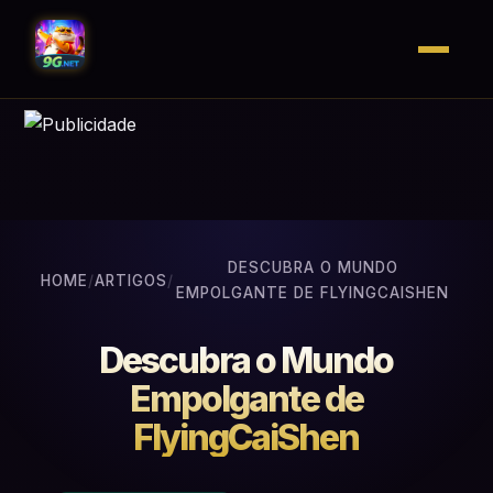
DESCUBRA O MUNDO
HOME
/
ARTIGOS
/
EMPOLGANTE DE FLYINGCAISHEN
Descubra o Mundo
Empolgante de
FlyingCaiShen