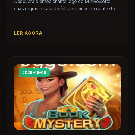
Descubra o emocionante jogo de MiniRoulette,
suas regras e características únicas no contexto
atual.
LER AGORA
2026-06-06